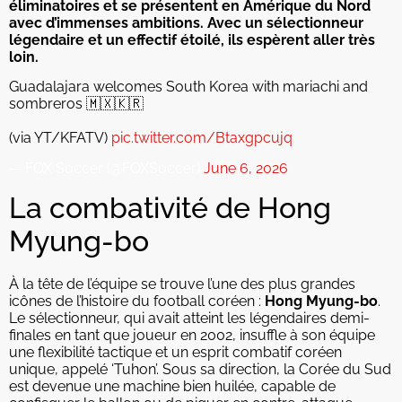
éliminatoires et se présentent en Amérique du Nord
avec d’immenses ambitions. Avec un sélectionneur
légendaire et un effectif étoilé, ils espèrent aller très
loin.
Guadalajara welcomes South Korea with mariachi and
sombreros 🇲🇽🇰🇷
(via YT/KFATV)
pic.twitter.com/Btaxgpcujq
— FOX Soccer (@FOXSoccer)
June 6, 2026
La combativité de Hong
Myung-bo
À la tête de l’équipe se trouve l’une des plus grandes
icônes de l’histoire du football coréen :
Hong Myung-bo
.
Le sélectionneur, qui avait atteint les légendaires demi-
finales en tant que joueur en 2002, insuffle à son équipe
une flexibilité tactique et un esprit combatif coréen
unique, appelé ‘Tuhon’. Sous sa direction, la Corée du Sud
est devenue une machine bien huilée, capable de