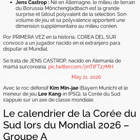
Jens Castrop :
Né en Allemagne, le milieu de terrain
du Borussia Mönchengladbach est la grande
surprise et l’atout polyvalent de la sélection. Son
volume de jeu et sa polyvalence apportent une
dimension supplémentaire au milieu coréen.
Por PRIMERA VEZ en la historia, COREA DEL SUR
convocó a un jugador nacido en el extranjero para
disputar el Mundial.
Se trata de JENS CASTROP, nacido en Alemania de
mamá surcoreana.
pic.twitter.com/jmTtFT27MH
— Periodistán (@periodistan_)
May 21, 2026
Avec le roc défensif
Kim Min-jae
(Bayern Munich) et le
meneur de jeu
Lee Kang
-in (PSG), la Corée du Sud
s’appuie sur un axe de classe mondiale.
Le calendrier de la Corée du
Sud lors du Mondial 2026 –
Groupe A