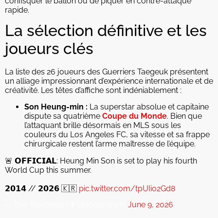
confisquer le ballon ou de piquer en contre-attaque
rapide.
La sélection définitive et les
joueurs clés
La liste des 26 joueurs des Guerriers Taegeuk présentent
un alliage impressionnant d’expérience internationale et de
créativité. Les têtes d’affiche sont indéniablement :
Son Heung-min :
La superstar absolue et capitaine
dispute sa quatrième
Coupe du Monde
. Bien que
l’attaquant brille désormais en MLS sous les
couleurs du Los Angeles FC, sa vitesse et sa frappe
chirurgicale restent l’arme maîtresse de l’équipe.
🚨 𝗢𝗙𝗙𝗜𝗖𝗜𝗔𝗟: Heung Min Son is set to play his fourth
World Cup this summer.
𝟮𝟬𝟭𝟰 // 𝟮𝟬𝟮𝟲 🇰🇷
pic.twitter.com/tpUIio2Gd8
— The Touchline | 𝐓 (@TouchlineX)
June 9, 2026