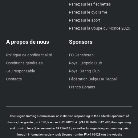
Pariez sur les flechettes
Pariez sur le cyclisme
Pariez sur le sport
Pariez sur la Coupe du Monde 2026
A propos de nous
Sponsors
Politique de confidentialité
FC Ganshoren
Conditions générales
Royal Leopold Club
Jeu responsable
Royal Daring Club
Contacts
Fédération Belge De Teqball
Francs Borains
The Belgian Gaming Commission, an institution responding to the Federal Department of
Justice, has granted, in 2020, licences to DERBY S.A. (VAT BE 0407.042.484) for organising
and running bets (license number FA116428), as well as for organising and running bets
through information society tools (licence number FA+116428) on the website