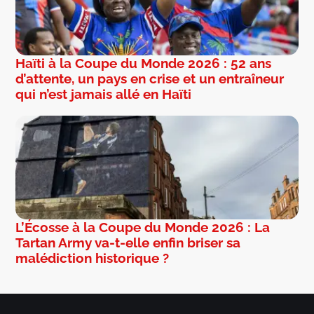
Haïti à la Coupe du Monde 2026 : 52 ans
d’attente, un pays en crise et un entraîneur
qui n’est jamais allé en Haïti
L’Écosse à la Coupe du Monde 2026 : La
Tartan Army va-t-elle enfin briser sa
malédiction historique ?