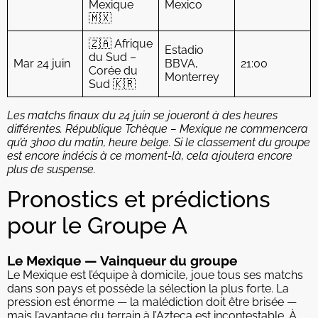
Mexique
Mexico
🇲🇽
🇿🇦 Afrique
Estadio
du Sud –
Mar 24 juin
BBVA,
21:00
Corée du
Monterrey
Sud 🇰🇷
Les matchs finaux du 24 juin se joueront à des heures
différentes. République Tchèque – Mexique ne commencera
qu’à 3h00 du matin, heure belge. Si le classement du groupe
est encore indécis à ce moment-là, cela ajoutera encore
plus de suspense.
Pronostics et prédictions
pour le Groupe A
Le Mexique — Vainqueur du groupe
Le Mexique est l’équipe à domicile, joue tous ses matchs
dans son pays et possède la sélection la plus forte. La
pression est énorme — la malédiction doit être brisée —
mais l’avantage du terrain à l’Azteca est incontestable. À