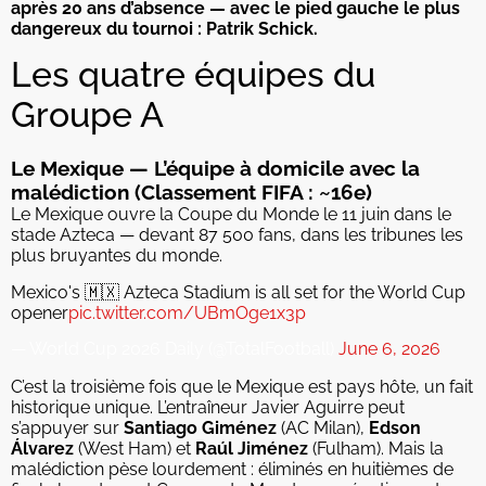
après 20 ans d’absence — avec le pied gauche le plus
dangereux du tournoi : Patrik Schick.
Les quatre équipes du
Groupe A
Le Mexique — L’équipe à domicile avec la
malédiction (Classement FIFA : ~16e)
Le Mexique ouvre la Coupe du Monde le 11 juin dans le
stade Azteca — devant 87 500 fans, dans les tribunes les
plus bruyantes du monde.
Mexico's 🇲🇽 Azteca Stadium is all set for the World Cup
opener
pic.twitter.com/UBmOge1x3p
— World Cup 2026 Daily (@TotalFootball)
June 6, 2026
C’est la troisième fois que le Mexique est pays hôte, un fait
historique unique. L’entraîneur Javier Aguirre peut
s’appuyer sur
Santiago Giménez
(AC Milan),
Edson
Álvarez
(West Ham) et
Raúl Jiménez
(Fulham). Mais la
malédiction pèse lourdement : éliminés en huitièmes de