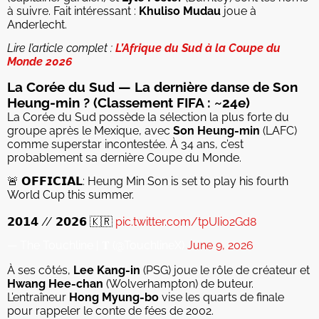
à suivre. Fait intéressant :
Khuliso Mudau
joue à
Anderlecht.
Lire l’article complet :
L’Afrique du Sud à la Coupe du
Monde 2026
La Corée du Sud — La dernière danse de Son
Heung-min ? (Classement FIFA : ~24e)
La Corée du Sud possède la sélection la plus forte du
groupe après le Mexique, avec
Son Heung-min
(LAFC)
comme superstar incontestée. À 34 ans, c’est
probablement sa dernière Coupe du Monde.
🚨 𝗢𝗙𝗙𝗜𝗖𝗜𝗔𝗟: Heung Min Son is set to play his fourth
World Cup this summer.
𝟮𝟬𝟭𝟰 // 𝟮𝟬𝟮𝟲 🇰🇷
pic.twitter.com/tpUIio2Gd8
— The Touchline | 𝐓 (@TouchlineX)
June 9, 2026
À ses côtés,
Lee Kang-in
(PSG) joue le rôle de créateur et
Hwang Hee-chan
(Wolverhampton) de buteur.
L’entraîneur
Hong Myung-bo
vise les quarts de finale
pour rappeler le conte de fées de 2002.