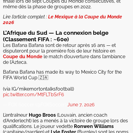
finale lors de sept Coupes du Monde consécutives, et
même dès la phase de groupes en 2022.
Lire l’article complet :
Le Mexique à la Coupe du Monde
2026
L’Afrique du Sud — La connexion belge
(Classement FIFA : ~60e)
Les Bafana Bafana sont de retour après 16 ans — et
disputeront pour la première fois de leur histoire en
Coupe du Monde
le match d’ouverture dans l’ambiance
de l’Azteca.
Bafana Bafana has made its way to Mexico City for the
FIFA World Cup 🇿🇦
(via IG/mikemortontalksfootball)
pic.twitter.com/MtFLTbSrF6
— FOX Soccer (@FOXSoccer)
June 7, 2026
L’entraîneur
Hugo Broos
(Louvain, ancien coach
d’Anderlecht) les a menés à la victoire de groupe lors des
qualifications. Le joueur vedette
Ronwen Williams
(capitaine/gardien) et
Lyle Foster
(Burnley) sont les noms