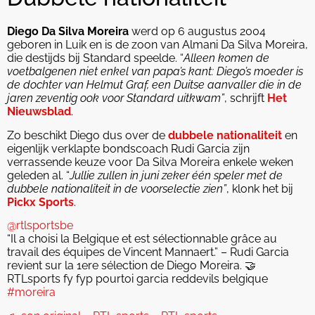
Diego Da Silva Moreira
werd op 6 augustus 2004
geboren in Luik en is de zoon van Almani Da Silva Moreira,
die destijds bij Standard speelde. “
Alleen komen de
voetbalgenen niet enkel van papa’s kant: Diego’s moeder is
de dochter van Helmut Graf, een Duitse aanvaller die in de
jaren zeventig ook voor Standard uitkwam”
, schrijft
Het
Nieuwsblad
.
Zo beschikt Diego dus over de
dubbele nationaliteit
en
eigenlijk verklapte bondscoach Rudi Garcia zijn
verrassende keuze voor Da Silva Moreira enkele weken
geleden al. “
Jullie zullen in juni zeker één speler met de
dubbele nationaliteit in de voorselectie zien”
, klonk het bij
Pickx Sports
.
@rtlsportsbe
“Il a choisi la Belgique et est sélectionnable grâce au
travail des équipes de Vincent Mannaert.” – Rudi Garcia
revient sur la 1ere sélection de Diego Moreira. 🤝
RTLsports fy fyp pourtoi garcia reddevils belgique
#moreira