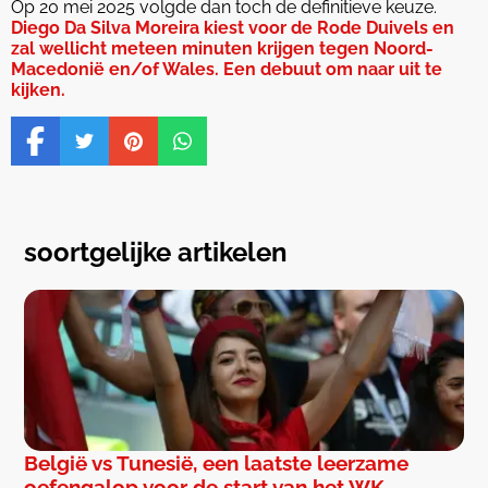
Op 20 mei 2025 volgde dan toch de definitieve keuze.
Diego Da Silva Moreira kiest voor de Rode Duivels en
zal wellicht meteen minuten krijgen tegen Noord-
Macedonië en/of Wales. Een debuut om naar uit te
kijken.
soortgelijke artikelen
België vs Tunesië, een laatste leerzame
oefengalop voor de start van het WK