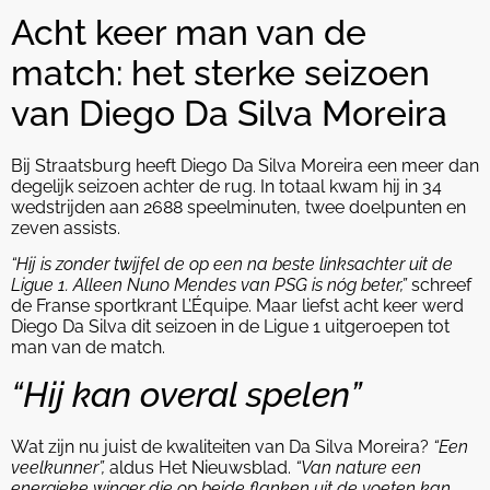
Acht keer man van de
match: het sterke seizoen
van Diego Da Silva Moreira
Bij Straatsburg heeft Diego Da Silva Moreira een meer dan
degelijk seizoen achter de rug. In totaal kwam hij in 34
wedstrijden aan 2688 speelminuten, twee doelpunten en
zeven assists.
“Hij is zonder twijfel de op een na beste linksachter uit de
Ligue 1. Alleen Nuno Mendes van PSG is nóg beter,”
schreef
de Franse sportkrant L’Équipe. Maar liefst acht keer werd
Diego Da Silva dit seizoen in de Ligue 1 uitgeroepen tot
man van de match.
“Hij kan overal spelen”
Wat zijn nu juist de kwaliteiten van Da Silva Moreira?
“Een
veelkunner”,
aldus Het Nieuwsblad.
“Van nature een
energieke winger die op beide flanken uit de voeten kan.