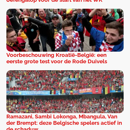
Voorbeschouwing Kroatië-België: een
eerste grote test voor de Rode Duivels
Ramazani, Sambi Lokonga, Mbangula, Van
der Brempt: deze Belgische spelers actief in
de schaduw