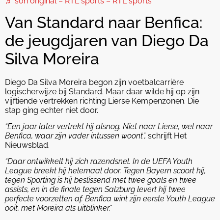
♬ son original – RTL sports – RTL sports
Van Standard naar Benfica:
de jeugdjaren van Diego Da
Silva Moreira
Diego Da Silva Moreira begon zijn voetbalcarrière
logischerwijze bij Standard. Maar daar wilde hij op zijn
vijftiende vertrekken richting Lierse Kempenzonen. Die
stap ging echter niet door.
“Een jaar later vertrekt hij alsnog. Niet naar Lierse, wel naar
Benfica, waar zijn vader intussen woont”,
schrijft Het
Nieuwsblad.
“Daar ontwikkelt hij zich razendsnel. In de UEFA Youth
League breekt hij helemaal door. Tegen Bayern scoort hij,
tegen Sporting is hij beslissend met twee goals en twee
assists, en in de finale tegen Salzburg levert hij twee
perfecte voorzetten af. Benfica wint zijn eerste Youth League
ooit, met Moreira als uitblinker.”