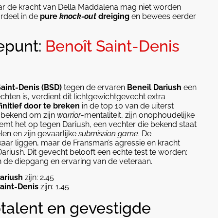
ar de kracht van Della Maddalena mag niet worden
ordeel in de
pure
knock-out
dreiging
en bewees eerder
epunt:
Benoît Saint-Denis
Saint-Denis (BSD)
tegen de ervaren
Beneil Dariush
een
hten is, verdient dit lichtgewichtgevecht extra
initief door te breken
in de top 10 van de uiterst
t bekend om zijn
warrior
-mentaliteit, zijn onophoudelijke
neemt het op tegen Dariush, een vechter die bekend staat
len en zijn gevaarlijke
submission
game
. De
kaar liggen, maar de Fransman’s agressie en kracht
riush. Dit gevecht belooft een echte test te worden:
n de diepgang en ervaring van de veteraan.
ariush
zijn: 2.45
aint-Denis
zijn: 1.45
ptalent en gevestigde