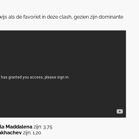
ijs als de favoriet in deze clash, gezien zijn dominante
lla Maddalena
zijn: 3.75
akhachev
zijn: 1.20