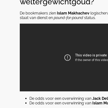
weltergewichtgoud?
De bookmakers zien
Islam Makhachev
logischerw
staat van dienst en
pound-for-pound
status.
De odds voor een overwinning van
Jack De
De odds voor een overwinning van
Islam M