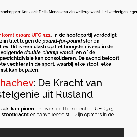
nschappen: Kan Jack Della Maddalena zijn weltergewicht-titel verdedigen te
r komt eraan: UFC 322
. In de hoofdpartij verdedigt
ijn titel tegen de
pound-for-pound
ster en
v. Dit is een clash op het hoogste niveau in de
e volgende
double-champ
wordt, en of de
rgewichtdivisie kan consolideren. De avond belooft
vechters in de sport, waarbij elke stoot, elke
mst kan bepalen.
khachev
: De Kracht van
telgenie uit Rusland
is als kampioen
—hij won de titel recent op UFC 315—
 stootkracht
en aanvallende stijl. Zijn opmars in de