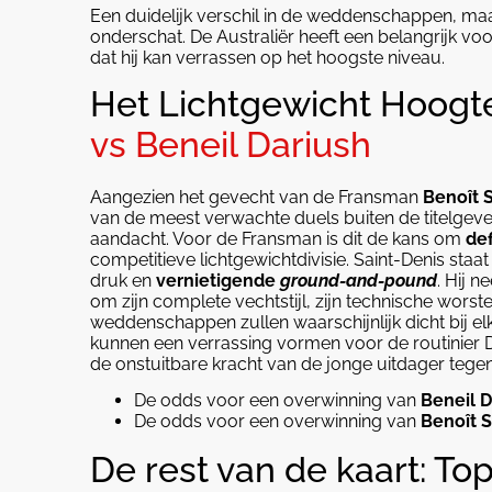
Een duidelijk verschil in de weddenschappen, ma
onderschat. De Australiër heeft een belangrijk vo
dat hij kan verrassen op het hoogste niveau.
Het Lichtgewicht Hoogt
vs Beneil Dariush
Aangezien het gevecht van de Fransman
Benoît 
van de meest verwachte duels buiten de titelgevec
aandacht. Voor de Fransman is dit de kans om
def
competitieve lichtgewichtdivisie. Saint-Denis staa
druk en
vernietigende
ground-and-pound
. Hij 
om zijn complete vechtstijl, zijn technische worste
weddenschappen zullen waarschijnlijk dicht bij el
kunnen een verrassing vormen voor de routinier Da
de onstuitbare kracht van de jonge uitdager tege
De odds voor een overwinning van
Beneil D
De odds voor een overwinning van
Benoît S
De rest van de kaart: To