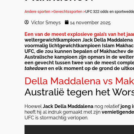
Andere sporten >
Gevechtssporten >
UFC 322 odds en sportwedde
Victor Smeys
14 november 2025
Een van de meest explosieve gala’s van het jaa
weltergewichtkampioen Jack Della Maddalena z
voormalig lichtgewichtkampioen Islam Makhache
UFC, die zou kunnen bepalen of Makhachev d
Australische kampioen zijn opmars in de welte
een gevecht tussen twee van de meest complete 
takedown
en elk moment op de grond de uitko
Della Maddalena vs Ma
Australië tegen het Wors
Hoewel
Jack Della Maddalena
nog relatief
jong 
heeft hij al indruk gemaakt met zijn
vernietigende
UFC is stormachtig verlopen.