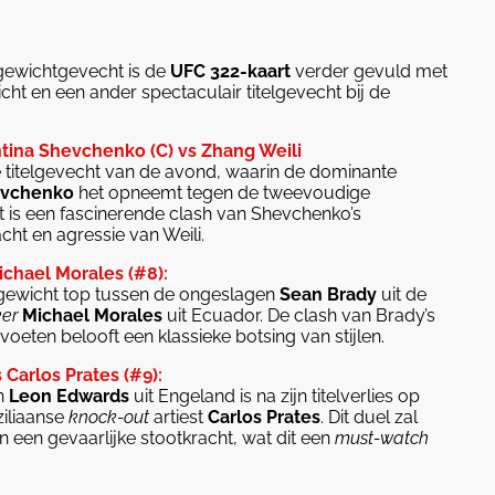
tgewichtgevecht is de
UFC 322-kaart
verder gevuld met
cht en een ander spectaculair titelgevecht bij de
tina Shevchenko (C) vs Zhang Weili
 titelgevecht van de avond, waarin de dominante
evchenko
het opneemt tegen de tweevoudige
it is een fascinerende clash van Shevchenko’s
cht en agressie van Weili.
ichael Morales (#8):
ergewicht top tussen de ongeslagen
Sean Brady
uit de
ker
Michael Morales
uit Ecuador. De clash van Brady’s
oeten belooft een klassieke botsing van stijlen.
Carlos Prates (#9):
n
Leon Edwards
uit Engeland is na zijn titelverlies op
iliaanse
knock-out
artiest
Carlos Prates
. Dit duel zal
 een gevaarlijke stootkracht, wat dit een
must-watch