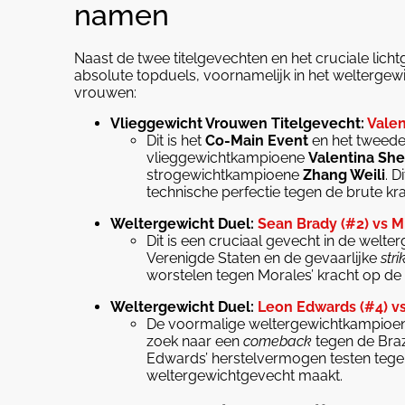
namen
Naast de twee titelgevechten en het cruciale lich
absolute topduels, voornamelijk in het weltergewi
vrouwen:
Vlieggewicht Vrouwen Titelgevecht:
Valen
Dit is het
Co-Main Event
en het tweede
vlieggewichtkampioene
Valentina Sh
strogewichtkampioene
Zhang Weili
. D
technische perfectie tegen de brute kra
Weltergewicht Duel:
Sean Brady (#2) vs M
Dit is een cruciaal gevecht in de welt
Verenigde Staten en de gevaarlijke
stri
worstelen tegen Morales’ kracht op de v
Weltergewicht Duel:
Leon Edwards (#4) vs 
De voormalige weltergewichtkampioe
zoek naar een
comeback
tegen de Braz
Edwards’ herstelvermogen testen tegen
weltergewichtgevecht maakt.