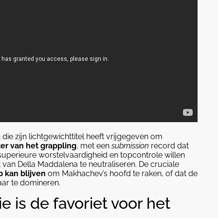
 die zijn lichtgewichttitel heeft vrijgegeven om
er van het grappling
, met een
submission
record dat
n superieure worstelvaardigheid en topcontrole willen
van Della Maddalena te neutraliseren. De cruciale
 kan blijven
om Makhachev’s hoofd te raken, of dat de
ar te domineren.
 is de favoriet voor het