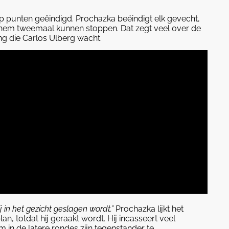
p punten geëindigd. Prochazka beëindigt elk gevecht,
hem tweemaal kunnen stoppen. Dat zegt veel over de
ng die Carlos Ulberg wacht.
j in het gezicht geslagen wordt.”
Prochazka lijkt het
n, totdat hij geraakt wordt. Hij incasseert veel
om in de latere rondes zijn tegenstander te