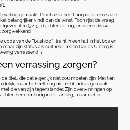
ft.
kslieveling gemaakt. Prochazka heeft nog nooit een saaie
kel belangrijker vindt dan de winst. Toch rijst de vraag
profgevechten (32-5-1) achter de rug, en in een divisie
at zorgwekkend.
s de code van de
“
bushido
”
, traint in een hut in het bos en
n maar zijn status als cultheld. Tegen Carlos Ulberg is
weinig verrassend is.
een verrassing zorgen?
titel… die dat eigenlijk niet zou moeten zijn. Met tien
idelijk, maar hij heeft nog niet echt indruk gemaakt.
t met die van zijn tegenstander. Zijn overwinningen op
achten hem omhoog in de ranking, maar niet in