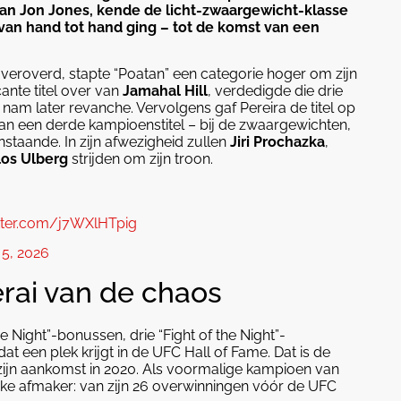
van Jon Jones, kende de licht-zwaargewicht-klasse
 van hand tot hand ging – tot de komst van een
 veroverd, stapte “Poatan” een categorie hoger om zijn
ante titel over van
Jamahal Hill
, verdedigde die drie
 nam later revanche. Vervolgens gaf Pereira de titel op
van een derde kampioenstitel – bij de zwaargewichten,
nstaande. In zijn afwezigheid zullen
Jiri Prochazka
,
los Ulberg
strijden om zijn troon.
itter.com/j7WXlHTpig
 5, 2026
erai van de chaos
 Night”-bonussen, drie “Fight of the Night”-
at een plek krijgt in de UFC Hall of Fame. Dat is de
zijn aankomst in 2020. Als voormalige kampioen van
ijke afmaker: van zijn 26 overwinningen vóór de UFC