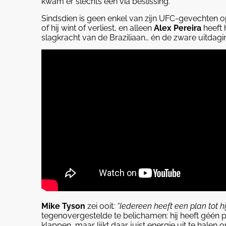
kwam er slechts één via beslissing.
Sindsdien is geen enkel van zijn UFC-gevechten o
of hij wint of verliest, en alleen
Alex Pereira
heeft 
slagkracht van de Braziliaan… én de zware uitdagi
Mike Tyson
zei ooit
: “Iedereen heeft een plan tot hi
tegenovergestelde te belichamen: hij heeft géén pla
klappen, maar lijkt daar juist energie uit te halen 