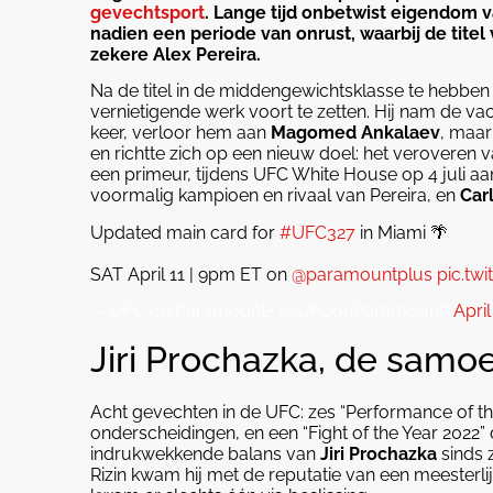
gevechtsport
. Lange tijd onbetwist eigendom 
nadien een periode van onrust, waarbij de titel
zekere Alex Pereira.
Na de titel in de middengewichtsklasse te hebben
vernietigende werk voort te zetten. Hij nam de vac
keer, verloor hem aan
Magomed Ankalaev
, maar
en richtte zich op een nieuw doel: het veroveren 
een primeur, tijdens UFC White House op 4 juli aa
voormalig kampioen en rivaal van Pereira, en
Car
Updated main card for
#UFC327
in Miami 🌴
SAT April 11 | 9pm ET on
@paramountplus
pic.tw
— UFC on Paramount+ (@UFConParamount)
April
Jiri Prochazka, de samo
Acht gevechten in de UFC: zes “Performance of the
onderscheidingen, en een “Fight of the Year 2022” d
indrukwekkende balans van
Jiri Prochazka
sinds 
Rizin kwam hij met de reputatie van een meesterl