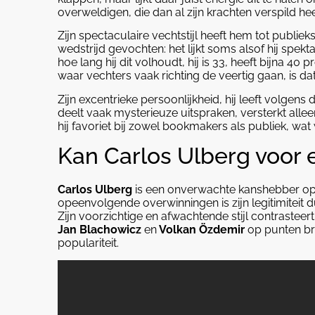
overweldigen, die dan al zijn krachten verspild hee
Zijn spectaculaire vechtstijl heeft hem tot publie
wedstrijd gevochten: het lijkt soms alsof hij spekta
hoe lang hij dit volhoudt, hij is 33, heeft bijna 40 
waar vechters vaak richting de veertig gaan, is d
Zijn excentrieke persoonlijkheid, hij leeft volgen
deelt vaak mysterieuze uitspraken, versterkt allee
hij favoriet bij zowel bookmakers als publiek, wat 
Kan Carlos Ulberg voor 
Carlos Ulberg
is een onverwachte kanshebber op de 
opeenvolgende overwinningen is zijn legitimiteit du
Zijn voorzichtige en afwachtende stijl contrasteer
Jan Blachowicz
en
Volkan Özdemir
op punten br
populariteit.