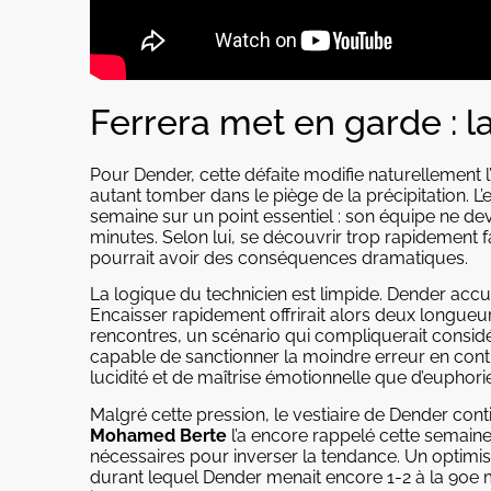
Ferrera met en garde : la
Pour Dender, cette défaite modifie naturellement 
autant tomber dans le piège de la précipitation. L’
semaine sur un point essentiel : son équipe ne dev
minutes. Selon lui, se découvrir trop rapidement f
pourrait avoir des conséquences dramatiques.
La logique du technicien est limpide. Dender acc
Encaisser rapidement offrirait alors deux longue
rencontres, un scénario qui compliquerait consi
capable de sanctionner la moindre erreur en con
lucidité et de maîtrise émotionnelle que d’euphorie
Malgré cette pression, le vestiaire de Dender conti
Mohamed Berte
l’a encore rappelé cette semaine
nécessaires pour inverser la tendance. Un optimi
durant lequel Dender menait encore 1-2 à la 90e m