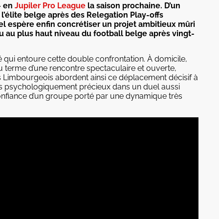
— en
Jupiler Pro League
la saison prochaine. D’un
l’élite belge après des Relegation Play-offs
l espère enfin concrétiser un projet ambitieux mûri
u au plus haut niveau du football belge après vingt-
té qui entoure cette double confrontation. À domicile,
 terme d’une rencontre spectaculaire et ouverte,
Les Limbourgeois abordent ainsi ce déplacement décisif à
is psychologiquement précieux dans un duel aussi
onfiance d’un groupe porté par une dynamique très