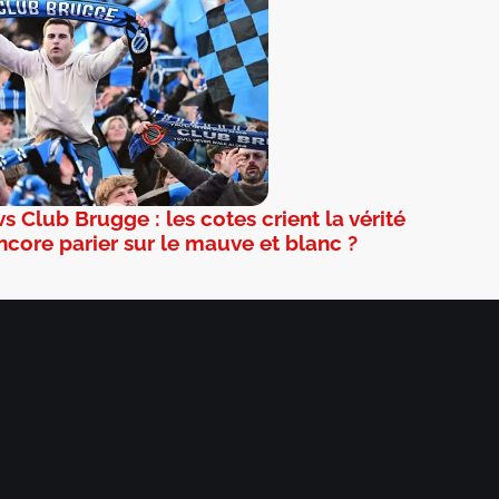
s Club Brugge : les cotes crient la vérité
ncore parier sur le mauve et blanc ?