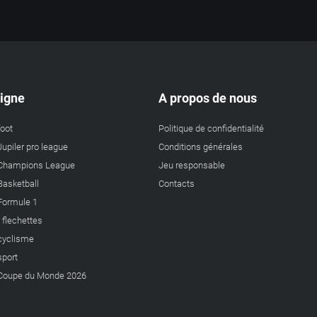
ligne
A propos de nous
foot
Politique de confidentialité
Jupiler pro league
Conditions générales
a Champions League
Jeu responsable
 Basketball
Contacts
 Formule 1
s flechettes
 cyclisme
sport
a Coupe du Monde 2026