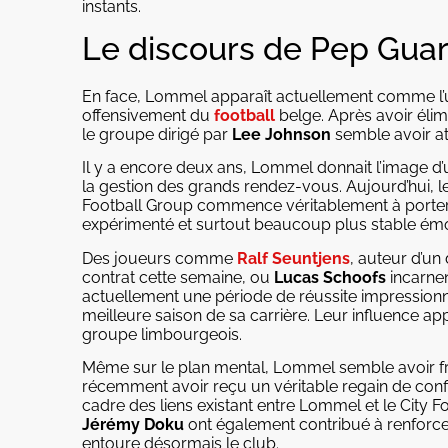
instants.
Le discours de Pep Guar
En face, Lommel apparaît actuellement comme l’
offensivement du
football
belge. Après avoir éli
le groupe dirigé par
Lee Johnson
semble avoir at
Il y a encore deux ans, Lommel donnait l’image d’
la gestion des grands rendez-vous. Aujourd’hui, le 
Football Group commence véritablement à porter s
expérimenté et surtout beaucoup plus stable émo
Des joueurs comme
Ralf Seuntjens
, auteur d’un
contrat cette semaine, ou
Lucas Schoofs
incarnen
actuellement une période de réussite impressionn
meilleure saison de sa carrière. Leur influence app
groupe limbourgeois.
Même sur le plan mental, Lommel semble avoir fr
récemment avoir reçu un véritable regain de con
cadre des liens existant entre Lommel et le Cit
Jérémy Doku
ont également contribué à renforcer 
entoure désormais le club.