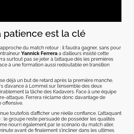
 patience est la clé
l’approche du match retour : il faudra gagner, sans pour
entraîneur
Yannick Ferrera
a d’ailleurs insisté cette
ra surtout pas se jeter à l’attaque dès les premières
ace à une formation aussi redoutable en transition
use déjà un but de retard après la première manche.
urs d’avance à Lommel sur l’ensemble des deux
dérablement la tâche des Kadavers. Face à une équipe
tre-attaque, Ferrera réclame donc davantage de
 offensive.
nue toutefois d’afficher une réelle confiance. L’attaquant
 : le groupe reste persuadé de posséder les qualités
sme nourri également par le scénario du match aller,
inute avant de finalement s’incliner dans les ultimes