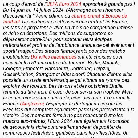
Le coup d'envoi de l'
UEFA Euro 2024
approche à grands pas !
Du 14 juin au 14 juillet 2024, l'Allemagne aura l'honneur
d'accueillir la 17ème édition du
championnat d'Europe de
football
. Un continent en effervescence Partout en Europe,
les fans se préparent à vivre un mois de compétition intense
et riche en émotions. Des millions de supporters se
déplaceront outre-Rhin pour soutenir leurs équipes
nationales et profiter de l'ambiance unique de cet événement
sportif majeur. Des stades flamboyants pour des matchs
inoubliables
Dix villes allemandes
ont été choisies pour
accueillir les 51 rencontres du tournoi : Berlin, Munich,
Cologne, Francfort, Hambourg, Dortmund, Leipzig,
Gelsenkirchen, Stuttgart et Düsseldorf. Chacune d'entre elles
possède un stade emblématique qui vibrera au rythme des
exploits des joueurs. Des favoris et des outsiders L'Italie,
tenante du titre, aura à cœur de conserver son trophée. Mais
la concurrence s'annonce rude, avec des nations comme la
France,
l'Angleterre
, l'Espagne, le Portugal ou encore les
Pays-Bas qui comptent également parmi les prétendants à la
victoire. Des moments forts à ne pas manquer Outre les
matchs eux-mêmes, l'Euro 2024 sera également l'occasion
de découvrir la riche culture allemande et de profiter de
nombreuses festivités organisées dans les villes hôtes. Un