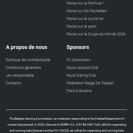
Pariez sur la Formule 1
Pariez sur les flechettes
Pariez sur le cyclisme
Pariez sur le sport
Pariez sur la Coupe du Monde 2026
A propos de nous
Sponsors
Politique de confidentialité
FC Ganshoren
Conditions générales
Royal Leopold Club
Jeu responsable
Royal Daring Club
Contacts
Fédération Belge De Teqball
Francs Borains
The Belgian Gaming Commission, an institution responding to the Federal Department of
Justice, has granted, in 2020, licences to DERBY S.A. (VAT BE 0407.042.484) for organising
and running bets (license number FA116428), as well as for organising and running bets