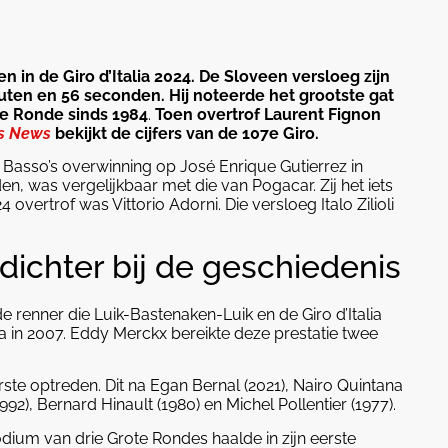
en in de Giro d’Italia 2024. De Sloveen versloeg zijn
nuten en 56 seconden. Hij noteerde het grootste gat
te Ronde sinds 1984
.
Toen overtrof Laurent Fignon
s News
bekijkt de cijfers van de 107e Giro.
an Basso’s overwinning op José Enrique Gutierrez in
, was vergelijkbaar met die van Pogacar. Zij het iets
overtrof was Vittorio Adorni. Die versloeg Italo Zilioli
dichter bij de geschiedenis
renner die Luik-Bastenaken-Luik en de Giro d’Italia
ca in 2007. Eddy Merckx bereikte deze prestatie twee
eerste optreden. Dit na Egan Bernal (2021), Nairo Quintana
992), Bernard Hinault (1980) en Michel Pollentier (1977).
ium van drie Grote Rondes haalde in zijn eerste