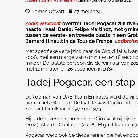
Andere sporten >
Wielrennen >
Cijfers voor de Giro d’Italia 2024
James Odvart
27 mei 2024
Zoals verwacht
overtrof Tadej Pogacar zijn rival
naaste rivaal, Daniel Felipe Martinez, met 9 mi
tussen de eerste- en tweede plaats in een Gro
Bernard Hinault in de Tour de France.
Ladbroke
Met specifieke verwijzing naar de Giro d’Italia. Iv
2006, met een marge van 9 minuten en 18 seconden
minder. De laatste persoon die de winnaar van 2024 
met 11 minuten en 26 seconden in 1965.
Tadej Pogacar, een stap 
De kopman van UAE-Team Emirates werd de vijfde 
won in hetzelfde jaar. De laatste was Danilo Di Lu
keer achter elkaar, in 1972 en 1973.
Hij is de zevende renner die de Giro wint bij zijn 
(2014), Alberto Contador (2008), Miguel Indurain (1
Pogacar werd ook de derde renner die het eindpod