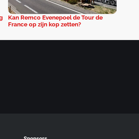
ng
Kan Remco Evenepoel de Tour de
France op zijn kop zetten?
Sponsors