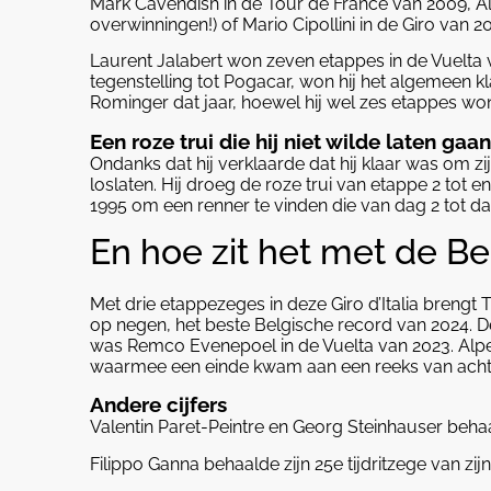
Mark Cavendish in de Tour de France van 2009, Al
overwinningen!) of Mario Cipollini in de Giro van 2
Laurent Jalabert won zeven etappes in de Vuelta va
tegenstelling tot Pogacar, won hij het algemeen
Rominger dat jaar, hoewel hij wel zes etappes won (
Een roze trui die hij niet wilde laten gaan
Ondanks dat hij verklaarde dat hij klaar was om zi
loslaten. Hij droeg de roze trui van etappe 2 tot 
1995 om een renner te vinden die van dag 2 tot da
En hoe zit het met de B
Met drie etappezeges in deze Giro d’Italia brengt T
op negen, het beste Belgische record van 2024. D
was Remco Evenepoel in de Vuelta van 2023. Alpe
waarmee een einde kwam aan een reeks van acht 
Andere cijfers
Valentin Paret-Peintre en Georg Steinhauser behaa
Filippo Ganna behaalde zijn 25e tijdritzege van zijn