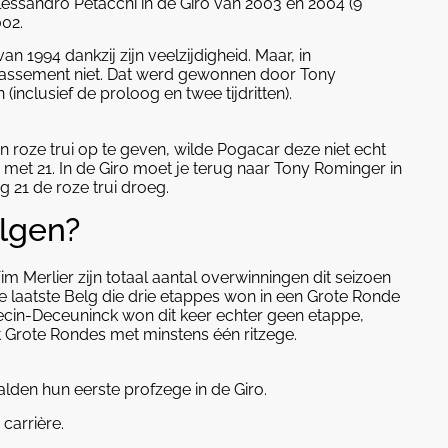
essandro Petacchi in de Giro van 2003 en 2004 (9
002.
n 1994 dankzij zijn veelzijdigheid. Maar, in
 klassement niet. Dat werd gewonnen door Tony
inclusief de proloog en twee tijdritten).
jn roze trui op te geven, wilde Pogacar deze niet echt
en met 21. In de Giro moet je terug naar Tony Rominger in
g 21 de roze trui droeg.
elgen?
im Merlier zijn totaal aantal overwinningen dit seizoen
e laatste Belg die drie etappes won in een Grote Ronde
cin-Deceuninck won dit keer echter geen etappe,
Grote Rondes met minstens één ritzege.
lden hun eerste profzege in de Giro.
 carrière.