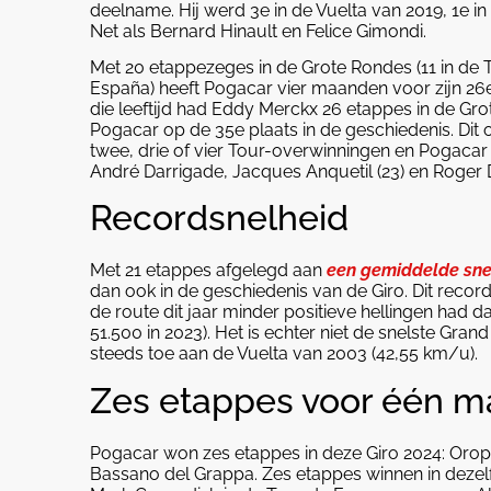
deelname. Hij werd 3e in de Vuelta van 2019, 1e in
Net als Bernard Hinault en Felice Gimondi.
Met 20 etappezeges in de Grote Rondes (11 in de Tou
España) heeft Pogacar vier maanden voor zijn 26
die leeftijd had Eddy Merckx 26 etappes in de G
Pogacar op de 35e plaats in de geschiedenis. Dit 
twee, drie of vier Tour-overwinningen en Pogacar 
André Darrigade, Jacques Anquetil (23) en Roger
Recordsnelheid
Met 21 etappes afgelegd aan
een gemiddelde sne
dan ook in de geschiedenis van de Giro. Dit recor
de route dit jaar minder positieve hellingen had 
51.500 in 2023). Het is echter niet de snelste Gra
steeds toe aan de Vuelta van 2003 (42,55 km/u).
Zes etappes voor één m
Pogacar won zes etappes in deze Giro 2024: Oropa,
Bassano del Grappa. Zes etappes winnen in dezelfd