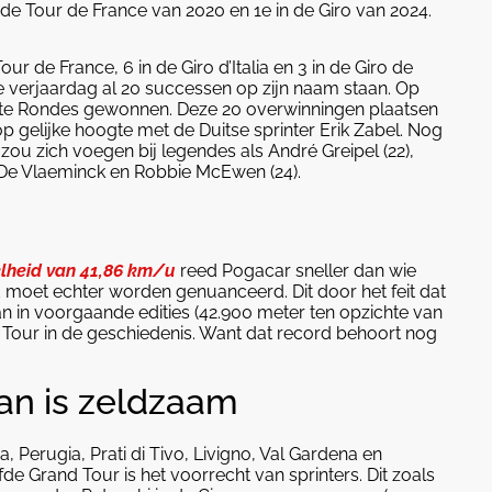
 de Tour de France van 2020 en 1e in de Giro van 2024.
r de France, 6 in de Giro d’Italia en 3 in de Giro de
e verjaardag al 20 successen op zijn naam staan. Op
rote Rondes gewonnen. Deze 20 overwinningen plaatsen
op gelijke hoogte met de Duitse sprinter Erik Zabel. Nog
zou zich voegen bij legendes als André Greipel (22),
 De Vlaeminck en Robbie McEwen (24).
lheid van 41,86 km/u
reed Pogacar sneller dan wie
d moet echter worden genuanceerd. Dit door het feit dat
dan in voorgaande edities (42.900 meter ten opzichte van
nd Tour in de geschiedenis. Want dat record behoort nog
an is zeldzaam
 Perugia, Prati di Tivo, Livigno, Val Gardena en
e Grand Tour is het voorrecht van sprinters. Dit zoals