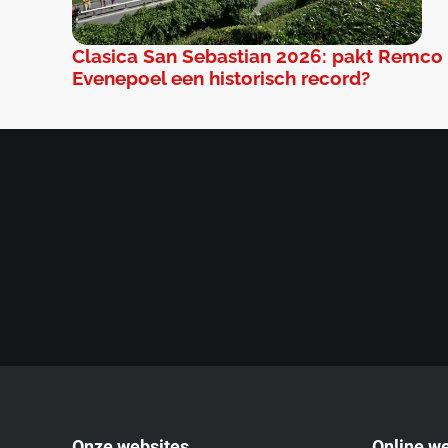
Clasica San Sebastian 2026: pakt Remco
Evenepoel een historisch record?
Onze websites
Online w