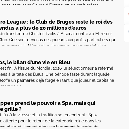
n 2025-2026 sans Coupe d’Europe, on pourrait même
sider de cette rencontre. […]
Pro League : le Club de Bruges reste le roi des
endus à plus de 20 millions d’euros
 du transfert de Christos Tzolis à Arsenal contre 40 M, retour
lub. Que sont devenus ces joueurs aux profils particuliers qui
s brugeoises ? Même s’il reste encore quelques détails à
prochainement signer un contrat particulièrement rémunérateur
s, le bilan d’une vie en Bleu
st fini. À l’issue du Mondial 2026, le sélectionneur a refermé
ées à la tête des Bleus. Une période faste durant laquelle
t étoffé un palmarès déjà forgé en tant que joueur et capitaine
schamps, […]
appen prend le pouvoir à Spa, mais qui
e grille ?
là où la vitesse et la tradition se rencontrent : Spa-
attente pour le retour de la catégorie reine dans les
son plein, et l’impact dépasse largement le cadre de