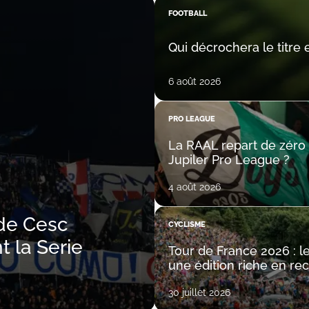
FOOTBALL
Qui décrochera le titre
6 août 2026
PRO LEAGUE
La RAAL repart de zéro 
Jupiler Pro League ?
4 août 2026
 de Cesc
CYCLISME
t la Serie
Tour de France 2026 : l
une édition riche en re
30 juillet 2026