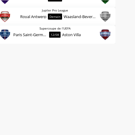
Jupiler Pro League
Royal Antwerp
Waasland-Beveren
Demain
Supercoupe de l’UEFA
Paris Saint-Germain
Aston Villa
12/08