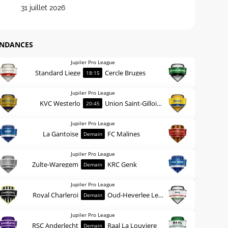
31 juillet 2026
ENDANCES
Jupiler Pro League
Standard Liege
Cercle Bruges
18:15
Jupiler Pro League
KVC Westerlo
Union Saint-Gilloise
20:45
Jupiler Pro League
La Gantoise
FC Malines
Demain
Jupiler Pro League
Zulte-Waregem
KRC Genk
Demain
Jupiler Pro League
Royal Charleroi
Oud-Heverlee Leuven
Demain
Jupiler Pro League
RSC Anderlecht
Raal La Louviere
Demain