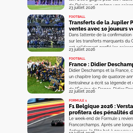
de Belgique, et même une saiso
23 juillet 2026
considérer que le RSCA… est l’out
FOOTBALL
Transferts de la Jupiler 
ventes avec 10 joueurs v
Dans l’attente de la confirmation
sur les transferts marquants du C
ont solidement gonflé les caisse
23 juillet 2026
régler, Christos Tzolis devrait 
FOOTBALL
et […]
France : Didier Deschamp
Didier Deschamps et la France, c’e
un chapitre long de quatorze ann
l’entraîneur a écrit sa légende e
de l’Équipe de France. Didier De
22 juillet 2026
FORMULE 1
F1 Belgique 2026 : Verst
profitera des pénalités d
Le week-end de Formule 1 revient 
Francorchamps. Après une longue 
Ardennes, la fête bat à nouveau 