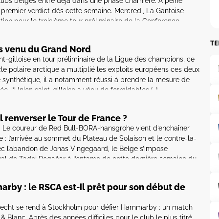
bs belges entre déjà dans une phase charnière. À peine
n premier verdict dès cette semaine. Mercredi, La Gantoise
tion pour le troisième tour préliminaire de la Conference
ingt-quatre heures plus tard, Anderlecht accueillera
T
is venu du Grand Nord
nt-gilloise en tour préliminaire de la Ligue des champions, ce
le polaire arctique a multiplié les exploits européens ces deux
e synthétique, il a notamment réussi à prendre la mesure de
, l’Union saint-gilloise a vécu de formidables […]
renverser le Tour de France ?
e. Le coureur de Red Bull-BORA-hansgrohe vient d’enchaîner
e : l’arrivée au sommet du Plateau de Solaison et le contre-la-
c l’abandon de Jonas Vingegaard, le Belge s’impose
val de Tadej Pogačar à l’entame de cette dernière semaine du
rby : le RSCA est-il prêt pour son début de
erlecht se rend à Stockholm pour défier Hammarby : un match
 Blanc. Après des années difficiles pour le club le plus titré