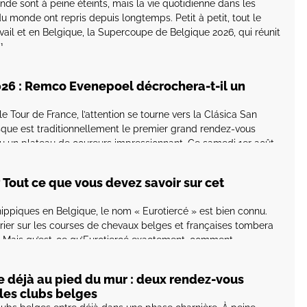
e sont à peine éteints, mais la vie quotidienne dans les
 monde ont repris depuis longtemps. Petit à petit, tout le
ail et en Belgique, la Supercoupe de Belgique 2026, qui réunit
]
026 : Remco Evenepoel décrochera-t-il un
 Tour de France, l’attention se tourne vers la Clásica San
sque est traditionnellement le premier grand rendez-vous
u un plateau de coureurs impressionnant. Ce samedi 1er août,
sur un homme en particulier : Remco Evenepoel. Le Belge […]
 Tout ce que vous devez savoir sur cet
ippiques en Belgique, le nom « Eurotiercé » est bien connu.
rier sur les courses de chevaux belges et françaises tombera
r. Mais qu’est-ce qu’Eurotiercé exactement, comment
t que comprend son offre ? Dans cet article, nous […]
e déjà au pied du mur : deux rendez-vous
les clubs belges