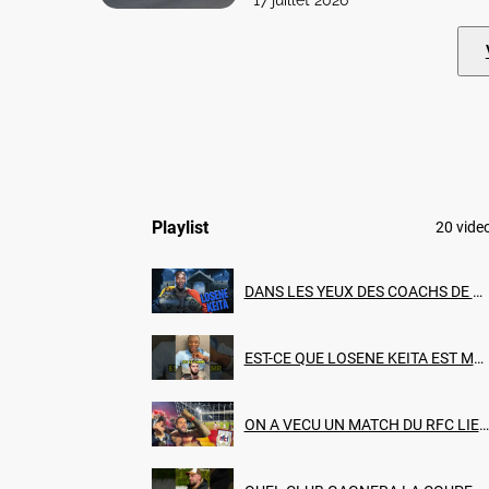
17 juillet 2026
l’asphalte. Les hôtels de la région
Playlist
20
vide
DANS LES YEUX DES COACHS DE LOSENE KEITA, EN ROUTE POUR LE MILLION! (EPISODE 2)
EST-CE QUE LOSENE KEITA EST MEILLEUR QUE CES COMBATTANTS DE MMA ?
ON A VECU UN MATCH DU RFC LIEGE AVEC NIKOLA LOZINA