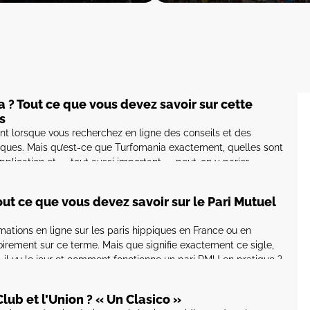
 ? Tout ce que vous devez savoir sur cette
s
t lorsque vous recherchez en ligne des conseils et des
iques. Mais qu’est-ce que Turfomania exactement, quelles sont
’application et — tout aussi important — peut-on y parier
, nous vous l’expliquons et vous montrons également où vous
out ce que vous devez savoir sur le Pari Mutuel
mations en ligne sur les paris hippiques en France ou en
irement sur ce terme. Mais que signifie exactement ce sigle,
il vu le jour et comment fonctionne un pari PMU en pratique ?
oint […]
lub et l’Union ? « Un Clasico »