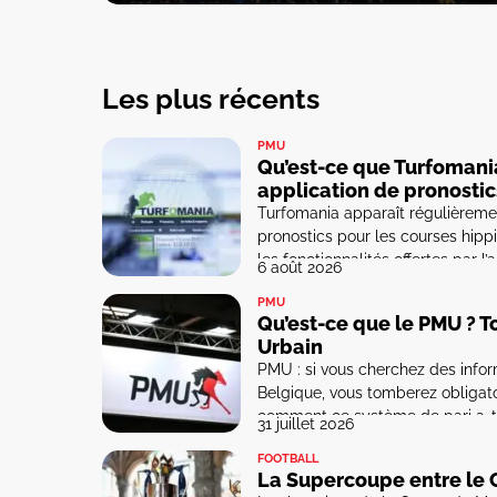
Les plus récents
PMU
Qu’est-ce que Turfomania
application de pronostic
Turfomania apparaît régulièremen
pronostics pour les courses hipp
les fonctionnalités offertes par l
6 août 2026
concrètement ? Dans cet article
PMU
pouvez parier vous-même […]
Qu’est-ce que le PMU ? T
Urbain
PMU : si vous cherchez des infor
Belgique, vous tomberez obligato
comment ce système de pari a-t-
31 juillet 2026
Dans cet article, nous faisons le p
FOOTBALL
La Supercoupe entre le C