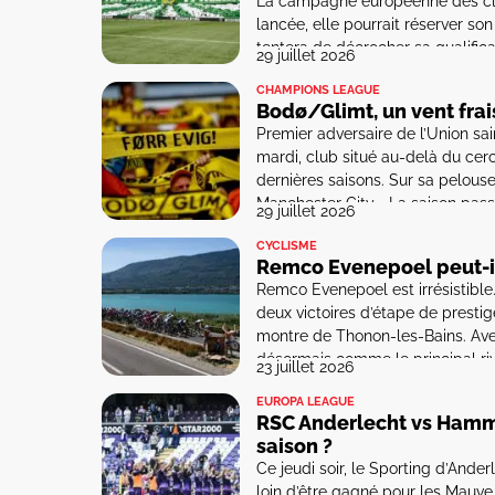
La campagne européenne des clu
lancée, elle pourrait réserver so
tentera de décrocher sa qualifica
29 juillet 2026
League face au LNZ Tcherkassy. V
CHAMPIONS LEAGUE
Hammarby avec l’ambition de […]
Bodø/Glimt, un vent fra
Premier adversaire de l’Union sai
mardi, club situé au-delà du cerc
dernières saisons. Sur sa pelous
Manchester City… La saison passée
29 juillet 2026
CYCLISME
Remco Evenepoel peut-il 
Remco Evenepoel est irrésistibl
deux victoires d’étape de prestig
montre de Thonon-les-Bains. Ave
désormais comme le principal ri
23 juillet 2026
Tour de France. […]
EUROPA LEAGUE
RSC Anderlecht vs Hamma
saison ?
Ce jeudi soir, le Sporting d’And
loin d’être gagné pour les Mauve &