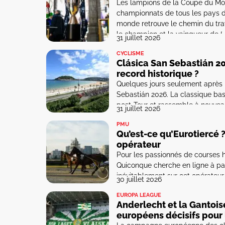
Les lampions de la Coupe du Mond
championnats de tous les pays du
monde retrouve le chemin du trav
le champion et la vainqueur de […
31 juillet 2026
CYCLISME
Clásica San Sebastián 2
record historique ?
Quelques jours seulement après le
Sebastián 2026. La classique ba
post-Tour et rassemble à nouvea
31 juillet 2026
tous les regards seront braqués 
PMU
Qu’est-ce qu’Eurotiercé ?
opérateur
Pour les passionnés de courses h
Quiconque cherche en ligne à pa
inévitablement sur cet opérateu
30 juillet 2026
l’entreprise a-t-elle vu le jour e
EUROPA LEAGUE
Anderlecht et la Gantois
européens décisifs pour 