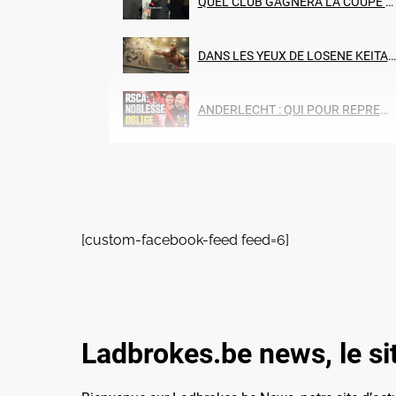
QUEL CLUB GAGNERA LA COUPE DE BELGIQUE ?
DANS LES YEUX DE LOSENE KEITA, EN ROUTE POUR LE MILLION ! (EPISODE 1)
ANDERLECHT : QUI POUR REPRENDRE LES RENES APRES BRIAN RIEMER ?
L'OKTAGON, L'UFC : INTERVIEW de LOSENE KEITA - COMBATTANT MMA PROFESSIONNEL !
TU PENSES A QUI EN VOYANT LE LOGO ? VERSION CHARLEROI !
[custom-facebook-feed feed=6]
QUEL EST TON PLUS BEAU SOUVENIR DES JEUX OLYMPIQUES ?
LA JUPILER PRO LEAGUE REPREND-T-ELLE TROP TOT ? (LE STANDARD DE LIEGE, ANDERLECHT, ...)
Ladbrokes.be news, le site
REMCO EVENEPOEL ou WOUT VAN AERT : QUI POUR LA MEDAILLE D'OR AUX JO 2024 ?